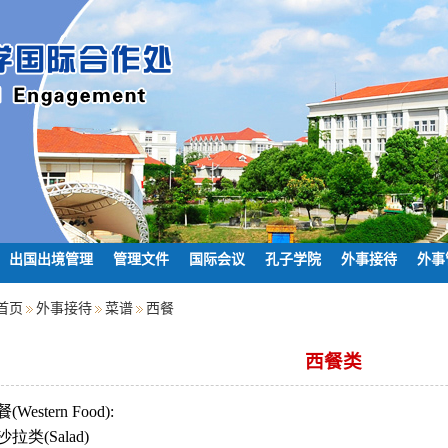
出国出境管理
管理文件
国际会议
孔子学院
外事接待
外事
首页
外事接待
菜谱
西餐
西餐类
餐
(Western Food):
沙拉类
(Salad)