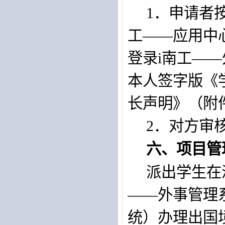
1
．申请者
工
——
应用中
登录
i
南工
——
本人签字版《
长声明》（附
2
．对方审
六、项目管
派出学生在
——
外事管理
统）办理出国